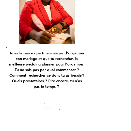
Tu es là parce que tu envisages d'organiser
ton mariage et que tu recherches la
meilleure wedding planner pour l'organiser.
T
u ne sais pas par quoi commencer ?
Comment rechercher ce dont tu as besoin?
Quels prestataires ? Pire encore, tu n’as
pas le temps ?
Je suis là pour toi !
Je suis ,
,
Wedding planner et je suis là pour t’aider.
Organiser, c’est totalement dans mes cordes
... j’adore ça !